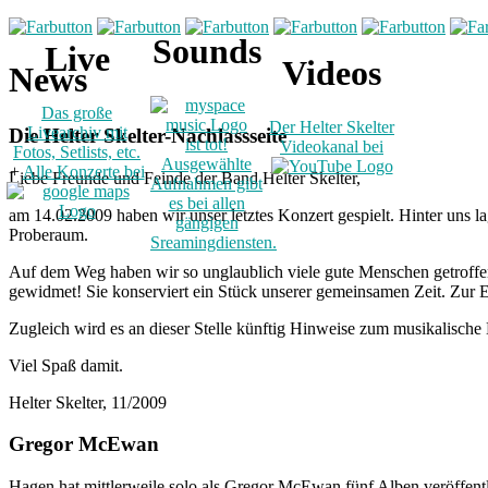
Sounds
Live
Videos
News
Das große
Der Helter Skelter
Livearchiv mit
Die Helter Skelter-Nachlassseite
ist tot!
Videokanal bei
Fotos, Setlists, etc.
Ausgewählte
+
Alle Konzerte bei
Liebe Freunde und Feinde der Band Helter Skelter,
Aufnahmen gibt
es bei allen
am 14.02.2009 haben wir unser letztes Konzert gespielt. Hinter uns
gängigen
Proberaum.
Sreamingdiensten.
Auf dem Weg haben wir so unglaublich viele gute Menschen getroffen,
gewidmet! Sie konserviert ein Stück unserer gemeinsamen Zeit. Zur Er
Zugleich wird es an dieser Stelle künftig Hinweise zum musikalische
Viel Spaß damit.
Helter Skelter, 11/2009
Gregor McEwan
Hagen hat mittlerweile solo als Gregor McEwan fünf Alben veröffent