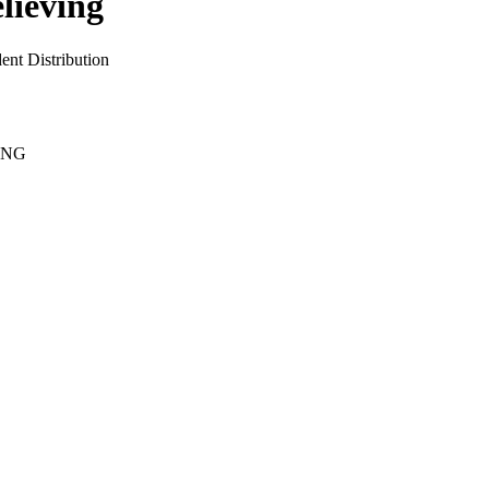
elieving
ent Distribution
ING