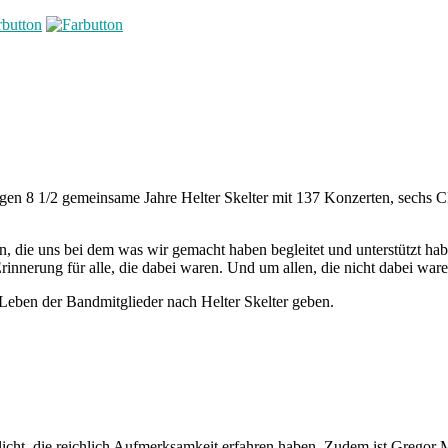
 lagen 8 1/2 gemeinsame Jahre Helter Skelter mit 137 Konzerten, sech
 die uns bei dem was wir gemacht haben begleitet und unterstützt haben
innerung für alle, die dabei waren. Und um allen, die nicht dabei ware
 Leben der Bandmitglieder nach Helter Skelter geben.
licht, die reichlich Aufmerksamkeit erfahren haben. Zudem ist Gregor