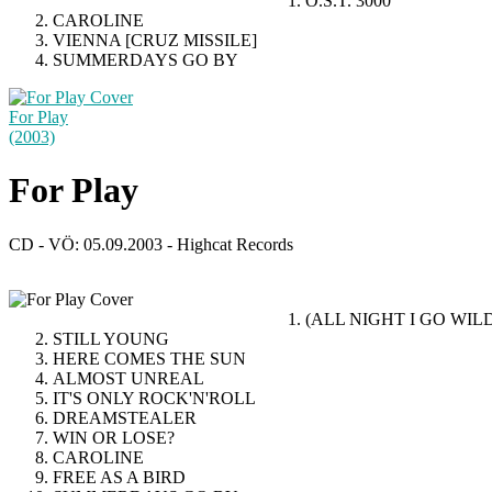
O.S.T. 3000
CAROLINE
VIENNA [CRUZ MISSILE]
SUMMERDAYS GO BY
For Play
(2003)
For Play
CD - VÖ: 05.09.2003 - Highcat Records
(ALL NIGHT I GO WIL
STILL YOUNG
HERE COMES THE SUN
ALMOST UNREAL
IT'S ONLY ROCK'N'ROLL
DREAMSTEALER
WIN OR LOSE?
CAROLINE
FREE AS A BIRD