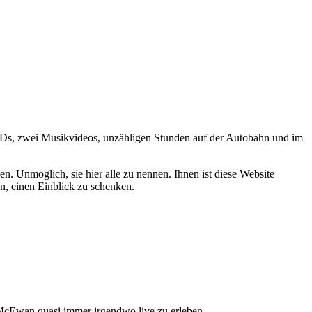
s CDs, zwei Musikvideos, unzähligen Stunden auf der Autobahn und im
. Unmöglich, sie hier alle zu nennen. Ihnen ist diese Website
n, einen Einblick zu schenken.
 McEwan quasi immer irgendwo live zu erleben.